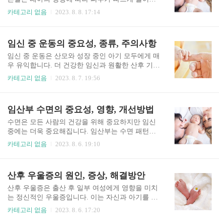
면서 많은 임산부가 경험하는 일종의 피부 변화입
카테고리 없음
2023. 8. 8. 17:14
니다. 튼살이 발생하는 부위에는 분홍색 또는 붉은
색에서 자줏빛을 띠며 결국 시간이 지남에 따라 더
밝은 은색으로 바래집니다. 이러한 표시는 일반적
임신 중 운동의 중요성, 종류, 주의사항
으로 무해하고 시간이 지남에 따라 희미해지지만
완전히 사라지지 않기 때문에 신체적, 심리적으로
임신 중 운동은 산모와 성장 중인 아기 모두에게 매
불편함을 유발할 수 있습니다. 임신 후 튼살의 원인
우 유익합니다. 더 건강한 임신과 원활한 산후 기간
임신 중 튼살의 원인으로 다양한 이유들이 있지만
에 중요한 다양한 신체적, 정신적, 정서적 이점을
카테고리 없음
2023. 8. 7. 19:56
주요 원인에 대해 알아보겠습니다. 우선, 임신 후에
제공합니다. 임신 중 운동을 시작하기 전에 어떤 종
는 아기가 자궁 내에서 자라면서 복부, 가슴, 엉덩
류의 운동이 가능한지와 주의사항에 대해 알아보
이, 허벅지의 피부는 팽창하고 늘어난 체중을 수용
겠습니다. 임신 중 운동의 중요성 임신 중 운동의
임산부 수면의 중요성, 영향, 개선방법
하기 위해 빠르게 늘어납니다. 이 빠른 피부의 변화
중요성에 대해 알아보겠습니다. 규칙적인 운동은
는 튼살의 형성으로 이어질 수 ..
심장을 강화하고 혈액 순환을 개선하는 데 도움이
수면은 모든 사람의 건강을 위해 중요하지만 임신
되며 이는 필수적입니다. 적절한 운동은 임신 중 체
중에는 더욱 중요해집니다. 임산부는 수면 패턴에
중 증가를 관리하여 임신성 당뇨병 및 과도한 체중
영향을 줄 수 있는 다양한 생리적 및 호르몬 변화를
카테고리 없음
2023. 8. 6. 19:10
증가와 관련된 기타 합병증의 위험을 줄이는 데 도
겪습니다. 임산부 수면의 질의 중요성, 태아에게 미
움이 될 수 있습니다. 신체 활동은 인슐린 감수성과
치는 영향과 수면의 질 개선 방법에 대해 알아보겠
포도당 대사를 개선하여 임신성 당뇨병 발병 위험
습니다. 임산부 수면의 중요성 임산부의 수면의 질
산후 우울증의 원인, 증상, 해결방안
을 낮출 수 있습니다. 임신은 감정 변화의 시기가
은 산모와 아기의 건강에 직접적인 영향을 미치기
될 수 있으며 운동은 스트..
때문에 임산부에게 충분한 수면은 매우 중요합니
산후 우울증은 출산 후 일부 여성에게 영향을 미치
다. 임신 중 수면이 중요한 몇 가지 이유는 다음과
는 정신적인 우울증입니다. 이는 자신과 아기를 돌
같습니다. 적절한 수면은 신체의 자연 치유 과정의
보는 엄마의 능력을 방해할 수 있는 슬픔, 불안 및
카테고리 없음
2023. 8. 6. 17:20
역할을 합니다. 임산부는 신체에 대한 신체적 요구
피로감이 특징입니다. 산후 우울증의 정확한 원인