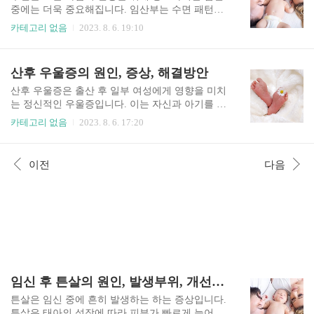
되며 이는 필수적입니다. 적절한 운동은 임신 중 체
중에는 더욱 중요해집니다. 임산부는 수면 패턴에
중 증가를 관리하여 임신성 당뇨병 및 과도한 체중
영향을 줄 수 있는 다양한 생리적 및 호르몬 변화를
카테고리 없음
2023. 8. 6. 19:10
증가와 관련된 기타 합병증의 위험을 줄이는 데 도
겪습니다. 임산부 수면의 질의 중요성, 태아에게 미
움이 될 수 있습니다. 신체 활동은 인슐린 감수성과
치는 영향과 수면의 질 개선 방법에 대해 알아보겠
포도당 대사를 개선하여 임신성 당뇨병 발병 위험
습니다. 임산부 수면의 중요성 임산부의 수면의 질
산후 우울증의 원인, 증상, 해결방안
을 낮출 수 있습니다. 임신은 감정 변화의 시기가
은 산모와 아기의 건강에 직접적인 영향을 미치기
될 수 있으며 운동은 스트..
때문에 임산부에게 충분한 수면은 매우 중요합니
산후 우울증은 출산 후 일부 여성에게 영향을 미치
다. 임신 중 수면이 중요한 몇 가지 이유는 다음과
는 정신적인 우울증입니다. 이는 자신과 아기를 돌
같습니다. 적절한 수면은 신체의 자연 치유 과정의
보는 엄마의 능력을 방해할 수 있는 슬픔, 불안 및
카테고리 없음
2023. 8. 6. 17:20
역할을 합니다. 임산부는 신체에 대한 신체적 요구
피로감이 특징입니다. 산후 우울증의 정확한 원인
가 증가하며 적절한 수면은 이러한 변화를 관리하
은 완전히 밝혀지지 않았지만 신체적, 정서적, 사회
고 대처하는 데 도움이 됩니다. 그것은 더 나은 면
적 요인이 복합적으로 작용한 결과로 여겨집니다.
이전
다음
역 기능에 기여하고 염증을 줄이며 전반적인 신체
산후 우울증의 원인과 증상, 해결방안에 대해 알아
적 회복을 도와줍니다. 임신은 ..
보겠습니다. 산후 우울증의 원인 산후 우울증의 잠
재적인 원인은 신체적, 정신적 원인 등 다양한 이유
로 발생할 수 있지만 그중 몇 가지 원인에 대해 알
아보겠습니다. 우선, 신체적인 변화에 따라 출산 후
에스트로겐과 프로게스테론과 같은 호르몬이 급격
하게 감소하여 기분 변화와 정서적 불안정에 기여
할 수 있습니다. 이것은 임신과 출산은 상당한 정서
적, 심리적 변화를 가져올 수..
임신 후 튼살의 원인, 발생부위, 개선방안
튼살은 임신 중에 흔히 발생하는 하는 증상입니다.
튼살은 태아의 성장에 따라 피부가 빠르게 늘어나