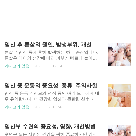
임신 후 튼살의 원인, 발생부위, 개선방안
튼살은 임신 중에 흔히 발생하는 하는 증상입니다.
튼살은 태아의 성장에 따라 피부가 빠르게 늘어나
면서 많은 임산부가 경험하는 일종의 피부 변화입
카테고리 없음
2023. 8. 8. 17:14
니다. 튼살이 발생하는 부위에는 분홍색 또는 붉은
색에서 자줏빛을 띠며 결국 시간이 지남에 따라 더
밝은 은색으로 바래집니다. 이러한 표시는 일반적
임신 중 운동의 중요성, 종류, 주의사항
으로 무해하고 시간이 지남에 따라 희미해지지만
완전히 사라지지 않기 때문에 신체적, 심리적으로
임신 중 운동은 산모와 성장 중인 아기 모두에게 매
불편함을 유발할 수 있습니다. 임신 후 튼살의 원인
우 유익합니다. 더 건강한 임신과 원활한 산후 기간
임신 중 튼살의 원인으로 다양한 이유들이 있지만
에 중요한 다양한 신체적, 정신적, 정서적 이점을
카테고리 없음
2023. 8. 7. 19:56
주요 원인에 대해 알아보겠습니다. 우선, 임신 후에
제공합니다. 임신 중 운동을 시작하기 전에 어떤 종
는 아기가 자궁 내에서 자라면서 복부, 가슴, 엉덩
류의 운동이 가능한지와 주의사항에 대해 알아보
이, 허벅지의 피부는 팽창하고 늘어난 체중을 수용
겠습니다. 임신 중 운동의 중요성 임신 중 운동의
임산부 수면의 중요성, 영향, 개선방법
하기 위해 빠르게 늘어납니다. 이 빠른 피부의 변화
중요성에 대해 알아보겠습니다. 규칙적인 운동은
는 튼살의 형성으로 이어질 수 ..
심장을 강화하고 혈액 순환을 개선하는 데 도움이
수면은 모든 사람의 건강을 위해 중요하지만 임신